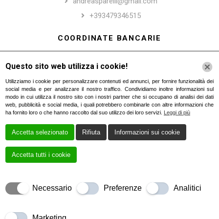
andreasparelli@gmail.com
+393479346515
COORDINATE BANCARIE
IT97 I030 6911 8941 000000 12714
Questo sito web utilizza i cookie!
BCITITMMXXX
Utilizziamo i cookie per personalizzare contenuti ed annunci, per fornire funzionalità dei
social media e per analizzare il nostro traffico. Condividiamo inoltre informazioni sul
modo in cui utilizza il nostro sito con i nostri partner che si occupano di analisi dei dati
SEGUICI SU
web, pubblicità e social media, i quali potrebbero combinarle con altre informazioni che
ha fornito loro o che hanno raccolto dal suo utilizzo dei loro servizi.
Leggi di più
Accetta selezionato
Rifiuta
Informazioni sui cookie
Accetta tutti i cookie
Salve!
Cookie Policy
Come posso essere utile?
Privacy Policy
Necessario
Preferenze
Analitici
Creato da
Local Web – Agenzia Web Marketing
Open Chat
Marketing