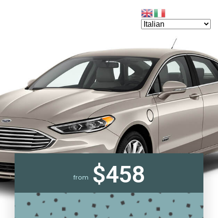
$458
from